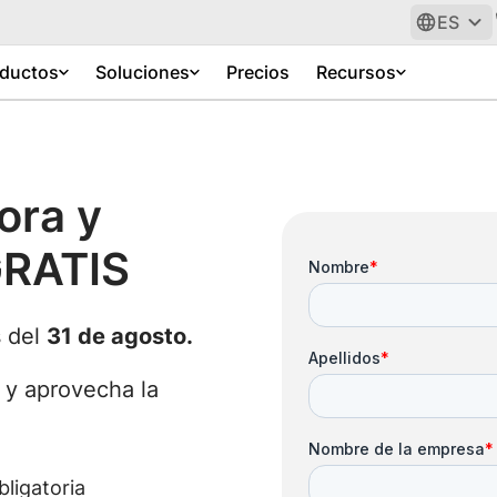
ES
ductos
Soluciones
Precios
Recursos
ora y
GRATIS
s del
31 de agosto.
e y aprovecha la
bligatoria