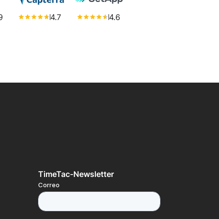
9
4.7
4.6
TimeTac-Newsletter