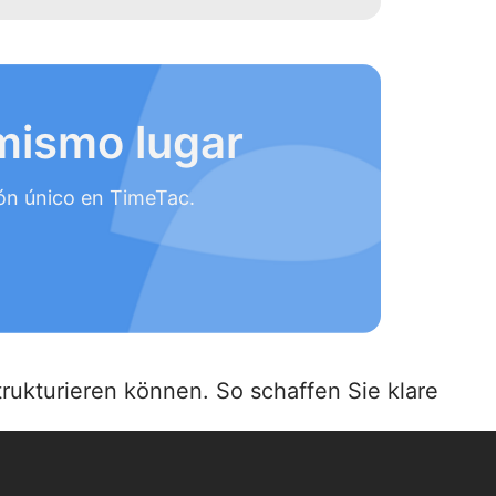
mismo lugar
sión único en TimeTac.
rukturieren können. So schaffen Sie klare