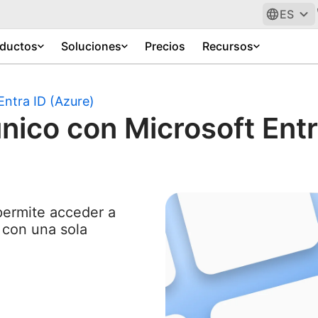
ES
ductos
Soluciones
Precios
Recursos
Entra ID (Azure)
único con Microsoft Entr
 permite acceder a
s con una sola