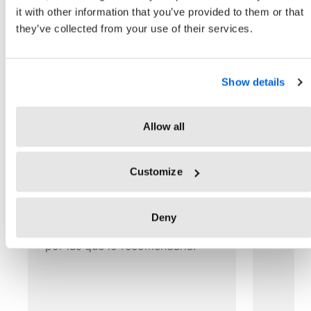
registran su jornada a diario
it with other information that you’ve provided to them or that
they’ve collected from your use of their services.
con TimeTac
Show details
Allow all
Customize
"Funciona desde cualquier
"Rápido 
navegador, es flexible y versátil.
era del 
Estas son las tres características
Deny
clave que asocio con TimeTac y
por las que lo recomendaría."